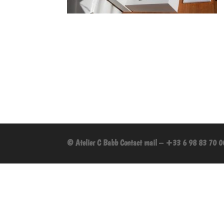
© Atelier C Babb
Contact mail
–
+33 6 98 83 70 0