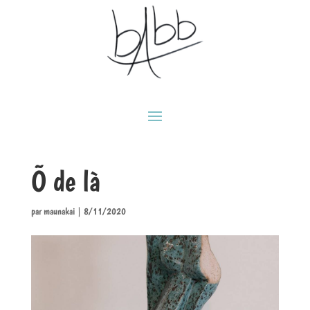
Õ de là
par
maunakai
|
8/11/2020